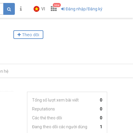
new
VI
Đăng nhập/Đăng ký
Theo dõi
ên hệ
Tổng số lượt xem bài viết
0
Reputations
0
Các thẻ theo dõi
0
Đang theo dõi các người dùng
1