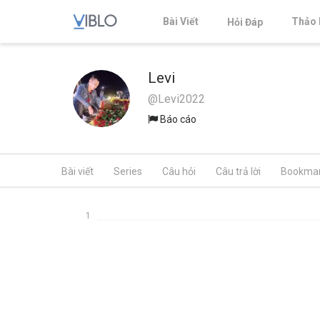
Bài Viết
Thảo 
Hỏi Đáp
Levi
@Levi2022
Báo cáo
Bài viết
Series
Câu hỏi
Câu trả lời
Bookma
1