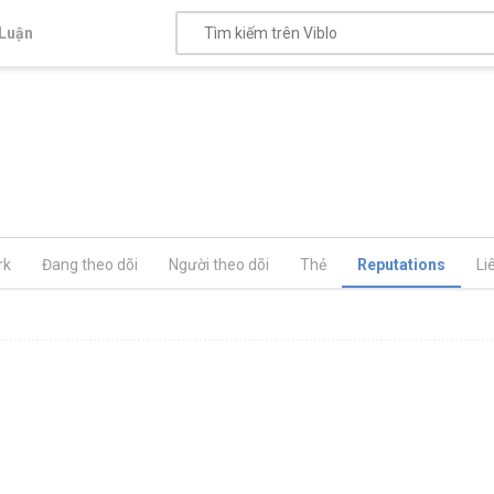
Luận
rk
Đang theo dõi
Người theo dõi
Thẻ
Reputations
Li