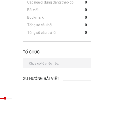
Các người dùng đang theo dõi
0
Bài viết
0
Bookmark
0
Tổng số câu hỏi
0
Tổng số câu trả lời
0
TỔ CHỨC
Chưa có tổ chức nào.
XU HƯỚNG BÀI VIẾT