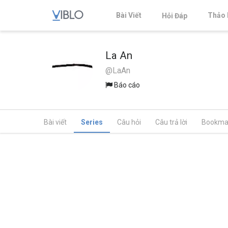
Bài Viết
Thảo 
Hỏi Đáp
La An
@LaAn
Báo cáo
Bài viết
Series
Câu hỏi
Câu trả lời
Bookma