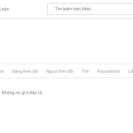
Luận
rk
Đang theo dõi
Người theo dõi
Thẻ
Reputations
Li
Không có gì ở đây cả