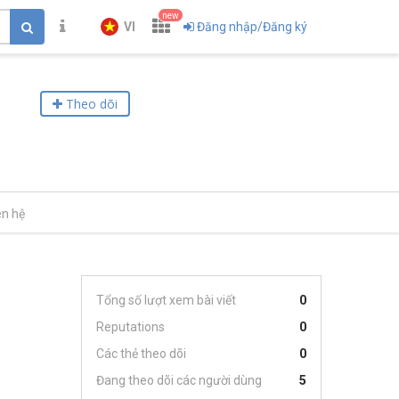
new
VI
Đăng nhập/Đăng ký
Theo dõi
ên hệ
Tổng số lượt xem bài viết
0
Reputations
0
Các thẻ theo dõi
0
Đang theo dõi các người dùng
5