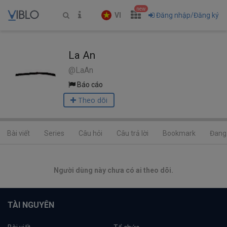
new
VI
Đăng nhập/Đăng ký
La An
@LaAn
Báo cáo
Theo dõi
Bài viết
Series
Câu hỏi
Câu trả lời
Bookmark
Đang 
Người dùng này chưa có ai theo dõi.
TÀI NGUYÊN