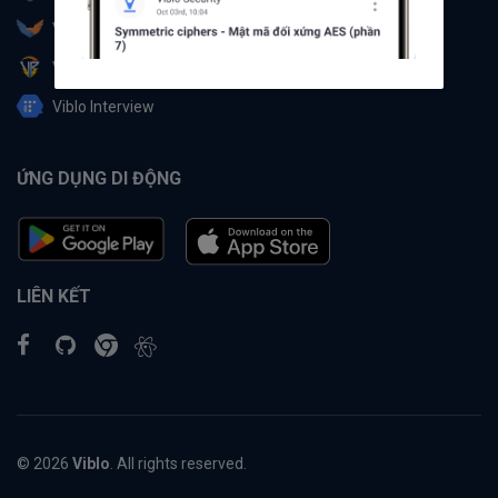
Viblo Partner
Viblo Battle
Viblo Interview
ỨNG DỤNG DI ĐỘNG
LIÊN KẾT
© 2026
Viblo
. All rights reserved.