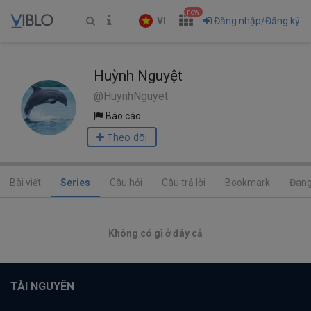
new
VI
Đăng nhập/Đăng ký
Huỳnh Nguyệt
@HuynhNguyet
Báo cáo
Theo dõi
Bài viết
Series
Câu hỏi
Câu trả lời
Bookmark
Đang
Không có gì ở đây cả
TÀI NGUYÊN