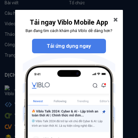
Bài viết
Tổ chức
Câu hỏi
Tags
Tải ngay Viblo Mobile App
Videos
Tác giả
Bạn đang tìm cách khám phá Viblo dễ dàng hơn?
Thảo luận
Đề xuất hệ thống
Công cụ
Machine Learning
Tải ứng dụng ngay
Trạng thái hệ thống
DỊCH VỤ
Viblo
Viblo Code
Viblo CTF
Viblo CV
Viblo Learning