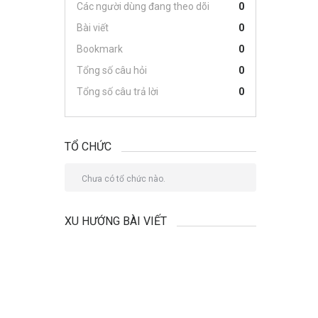
Các người dùng đang theo dõi
0
Bài viết
0
Bookmark
0
Tổng số câu hỏi
0
Tổng số câu trả lời
0
TỔ CHỨC
Chưa có tổ chức nào.
XU HƯỚNG BÀI VIẾT