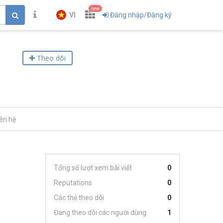
new
VI
Đăng nhập/Đăng ký
Theo dõi
iên hệ
Tổng số lượt xem bài viết
0
Reputations
0
Các thẻ theo dõi
0
Đang theo dõi các người dùng
1