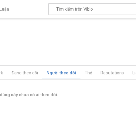
Luận
rk
Đang theo dõi
Người theo dõi
Thẻ
Reputations
L
dùng này chưa có ai theo dõi.