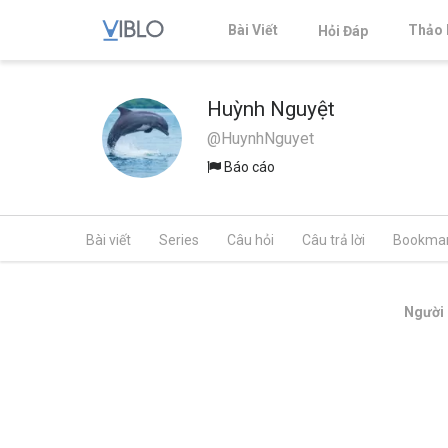
Bài Viết
Thảo 
Hỏi Đáp
Huỳnh Nguyệt
@HuynhNguyet
Báo cáo
Bài viết
Series
Câu hỏi
Câu trả lời
Bookma
Người 