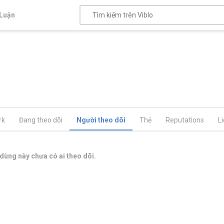
Luận
rk
Đang theo dõi
Người theo dõi
Thẻ
Reputations
L
dùng này chưa có ai theo dõi.