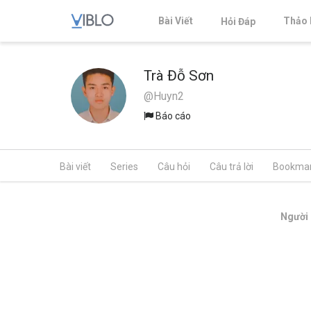
Bài Viết
Thảo 
Hỏi Đáp
Trà Đỗ Sơn
@Huyn2
Báo cáo
Bài viết
Series
Câu hỏi
Câu trả lời
Bookma
Người 