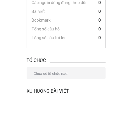
Các người dùng đang theo dõi
0
Bài viết
0
Bookmark
0
Tổng số câu hỏi
0
Tổng số câu trả lời
0
TỔ CHỨC
Chưa có tổ chức nào.
XU HƯỚNG BÀI VIẾT