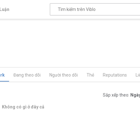
Luận
rk
Đang theo dõi
Người theo dõi
Thẻ
Reputations
Li
Sắp xếp theo:
Ngày
Không có gì ở đây cả