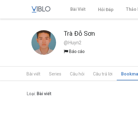
Bài Viết
Thảo 
Hỏi Đáp
Trà Đỗ Sơn
@Huyn2
Báo cáo
Bài viết
Series
Câu hỏi
Câu trả lời
Bookma
Loại:
Bài viết