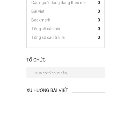
Các người dùng đang theo dõi
0
Bài viết
0
Bookmark
0
Tổng số câu hỏi
0
Tổng số câu trả lời
0
TỔ CHỨC
Chưa có tổ chức nào.
XU HƯỚNG BÀI VIẾT