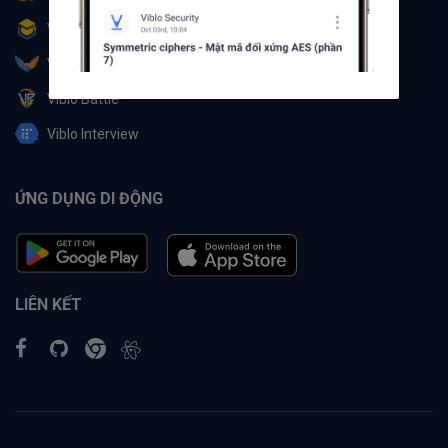
Viblo Learning
Viblo Partner
Viblo Battle
Viblo Interview
ỨNG DỤNG DI ĐỘNG
LIÊN KẾT