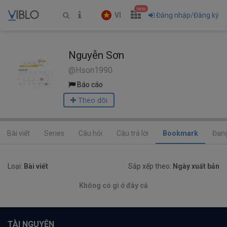
new
VI
Đăng nhập/Đăng ký
Nguyễn Sơn
@Hson1990
Báo cáo
Theo dõi
Bài viết
Series
Câu hỏi
Câu trả lời
Bookmark
Đang
Loại:
Bài viết
Sắp xếp theo:
Ngày xuất bản
Không có gì ở đây cả
TÀI NGUYÊN