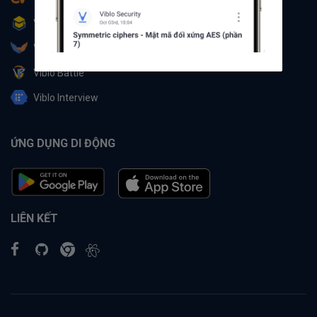
Viblo Learning
Viblo Partner
Viblo Battle
Viblo Interview
ỨNG DỤNG DI ĐỘNG
LIÊN KẾT