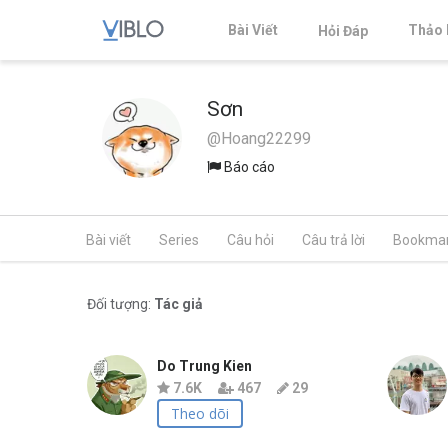
Bài Viết
Thảo 
Hỏi Đáp
Sơn
@Hoang22299
Báo cáo
Bài viết
Series
Câu hỏi
Câu trả lời
Bookma
Đối tượng:
Tác giả
Do Trung Kien
7.6K
467
29
Theo dõi