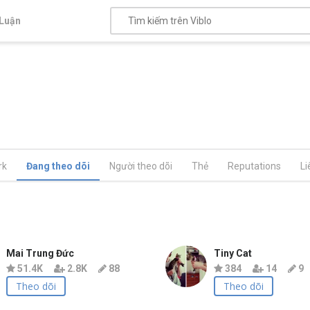
Luận
rk
Đang theo dõi
Người theo dõi
Thẻ
Reputations
Li
Mai Trung Đức
Tiny Cat
51.4K
2.8K
88
384
14
9
Theo dõi
Theo dõi