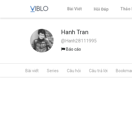
Bài Viết
Thảo 
Hỏi Đáp
Hanh Tran
@Hanh28111995
Báo cáo
Bài viết
Series
Câu hỏi
Câu trả lời
Bookma