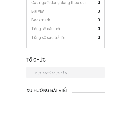
Các người dùng đang theo dõi
0
Bài viết
0
Bookmark
0
Tổng số câu hỏi
0
Tổng số câu trả lời
0
TỔ CHỨC
Chưa có tổ chức nào.
XU HƯỚNG BÀI VIẾT