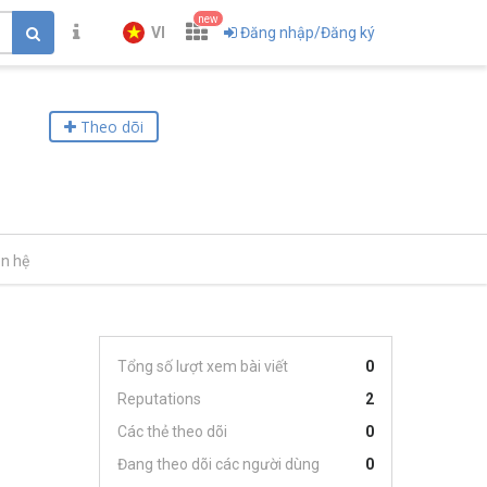
new
VI
Đăng nhập/Đăng ký
Theo dõi
ên hệ
Tổng số lượt xem bài viết
0
Reputations
2
Các thẻ theo dõi
0
Đang theo dõi các người dùng
0