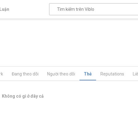
Luận
rk
Đang theo dõi
Người theo dõi
Thẻ
Reputations
Li
Không có gì ở đây cả