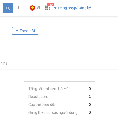
new
VI
Đăng nhập/Đăng ký
Theo dõi
ên hệ
Tổng số lượt xem bài viết
0
Reputations
2
Các thẻ theo dõi
0
Đang theo dõi các người dùng
0