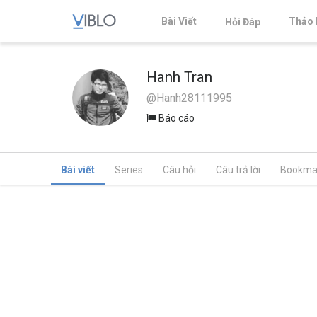
Bài Viết
Thảo 
Hỏi Đáp
Hanh Tran
@Hanh28111995
Báo cáo
Bài viết
Series
Câu hỏi
Câu trả lời
Bookma