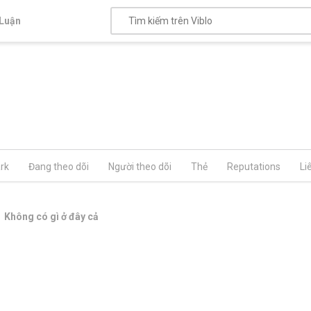
Luận
rk
Đang theo dõi
Người theo dõi
Thẻ
Reputations
Li
Không có gì ở đây cả