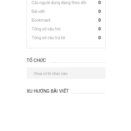
Các người dùng đang theo dõi
0
Bài viết
0
Bookmark
0
Tổng số câu hỏi
0
Tổng số câu trả lời
0
TỔ CHỨC
Chưa có tổ chức nào.
XU HƯỚNG BÀI VIẾT