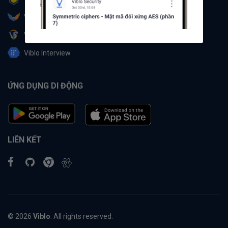
Viblo Partner
Viblo Battle
Viblo Interview
ỨNG DỤNG DI ĐỘNG
LIÊN KẾT
© 2026
Viblo
. All rights reserved.