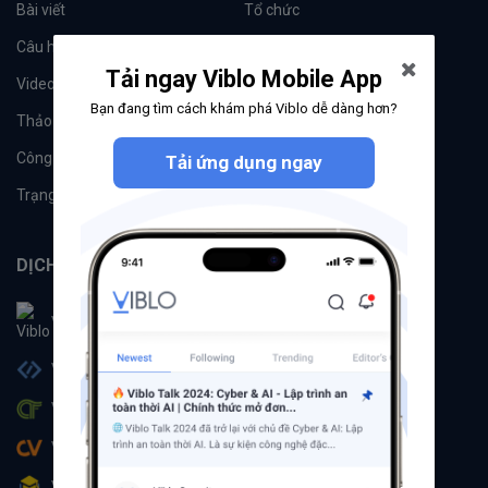
Bài viết
Tổ chức
Câu hỏi
Tags
Tải ngay Viblo Mobile App
Videos
Tác giả
Bạn đang tìm cách khám phá Viblo dễ dàng hơn?
Thảo luận
Đề xuất hệ thống
Công cụ
Machine Learning
Tải ứng dụng ngay
Trạng thái hệ thống
DỊCH VỤ
Viblo
Viblo Code
Viblo CTF
Viblo CV
Viblo Learning