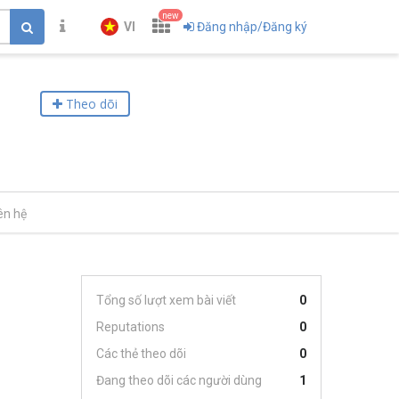
new
VI
Đăng nhập/Đăng ký
Theo dõi
ên hệ
Tổng số lượt xem bài viết
0
Reputations
0
Các thẻ theo dõi
0
Đang theo dõi các người dùng
1