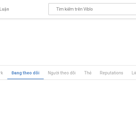
Luận
rk
Đang theo dõi
Người theo dõi
Thẻ
Reputations
Li