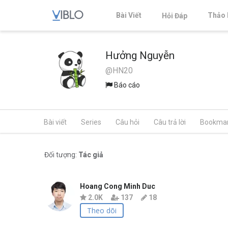
Bài Viết
Thảo 
Hỏi Đáp
Hưởng Nguyễn
@HN20
Báo cáo
Bài viết
Series
Câu hỏi
Câu trả lời
Bookma
Đối tượng:
Tác giả
Hoang Cong Minh Duc
2.0K
137
18
Theo dõi