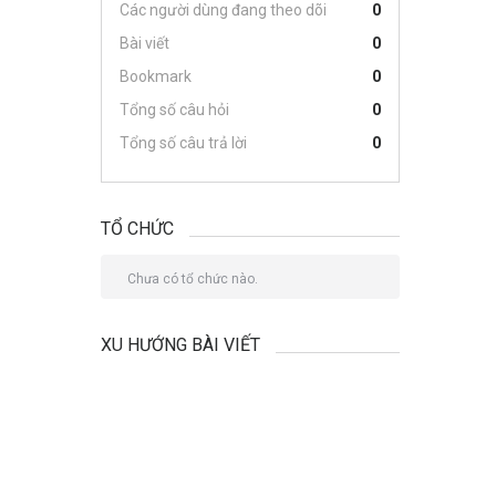
Các người dùng đang theo dõi
0
Bài viết
0
Bookmark
0
Tổng số câu hỏi
0
Tổng số câu trả lời
0
TỔ CHỨC
Chưa có tổ chức nào.
XU HƯỚNG BÀI VIẾT