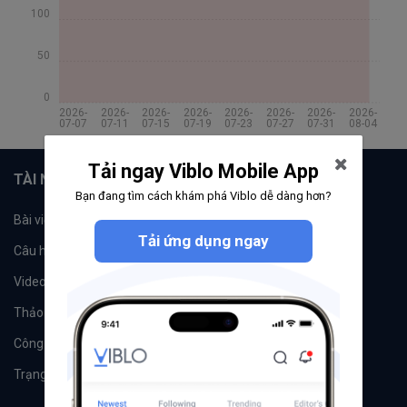
100
50
0
2026-
2026-
2026-
2026-
2026-
2026-
2026-
2026-
07-07
07-11
07-15
07-19
07-23
07-27
07-31
08-04
Tải ngay Viblo Mobile App
TÀI NGUYÊN
Bạn đang tìm cách khám phá Viblo dễ dàng hơn?
Bài viết
Tổ chức
Tải ứng dụng ngay
Câu hỏi
Tags
Videos
Tác giả
Thảo luận
Đề xuất hệ thống
Công cụ
Machine Learning
Trạng thái hệ thống