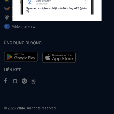
Viblo Partner
Viblo Battle
Viblo Interview
ỨNG DỤNG DI ĐỘNG
LIÊN KẾT
© 2026
Viblo
. All rights reserved.