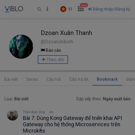
new
VI
Đăng nhập/Đăng ký
Dzoan Xuân Thanh
@Dzoanchibinh
Báo cáo
Theo dõi
Bài viết
Series
Câu hỏi
Câu trả lời
Bookmark
Đang
Loại:
Bài viết
Sắp xếp theo:
Ngày xuất bản
Trần Đức Duy
Bài 7: Dùng Kong Gateway để triển khai API
Gateway cho hệ thống Microservices trên
Microk8s