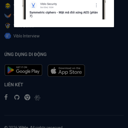
Viblo Learning
Viblo Partner
Viblo Battle
Viblo Interview
ỨNG DỤNG DI ĐỘNG
LIÊN KẾT
© 2026
Viblo
. All rights reserved.