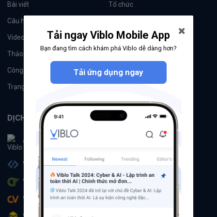
Bài viết
Tổ chức
Câu hỏi
Tags
Tải ngay Viblo Mobile App
Videos
Tác giả
Bạn đang tìm cách khám phá Viblo dễ dàng hơn?
Thảo luận
Đề xuất hệ thống
Công cụ
Machine Learning
Tải ứng dụng ngay
Trạng thái hệ thống
DỊCH VỤ
Viblo
Viblo Code
Viblo CTF
Viblo CV
Viblo Learning