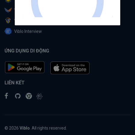
Viblo Partner
Viblo Battle
Viblo Interview
ỨNG DỤNG DI ĐỘNG
LIÊN KẾT
© 2026
Viblo
. All rights reserved.