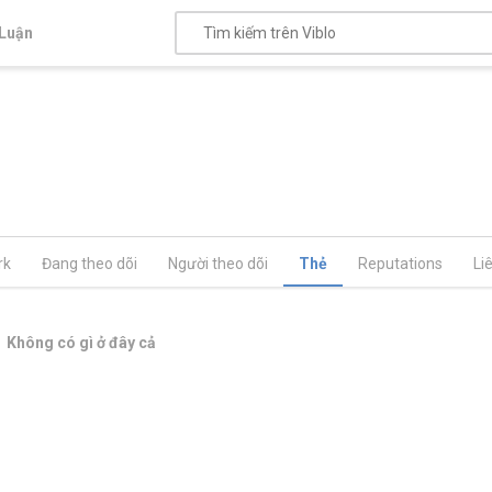
Luận
rk
Đang theo dõi
Người theo dõi
Thẻ
Reputations
Li
Không có gì ở đây cả