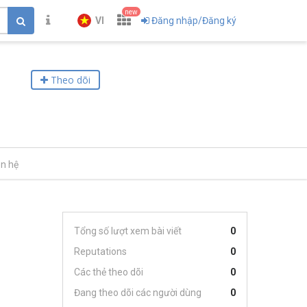
new
VI
Đăng nhập/Đăng ký
Theo dõi
ên hệ
Tổng số lượt xem bài viết
0
Reputations
0
Các thẻ theo dõi
0
Đang theo dõi các người dùng
0