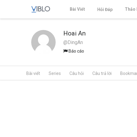
Bài Viết
Thảo 
Hỏi Đáp
Hoai An
@DingAn
Báo cáo
Bài viết
Series
Câu hỏi
Câu trả lời
Bookma