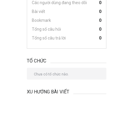
Các người dùng đang theo dõi
0
Bài viết
0
Bookmark
0
Tổng số câu hỏi
0
Tổng số câu trả lời
0
TỔ CHỨC
Chưa có tổ chức nào.
XU HƯỚNG BÀI VIẾT