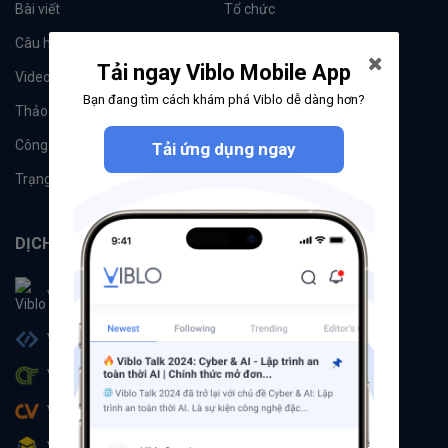
Bài viết
Tổ chức
Câu hỏi
Tags
Tải ngay Viblo Mobile App
Videos
Tác giả
Bạn đang tìm cách khám phá Viblo dễ dàng hơn?
Thảo luận
Đề xuất hệ thống
Công cụ
Machine Learning
Tải ứng dụng ngay
Trạng thái hệ thống
DỊCH VỤ
Viblo
Viblo Code
Viblo CTF
Viblo CV
Viblo Learning