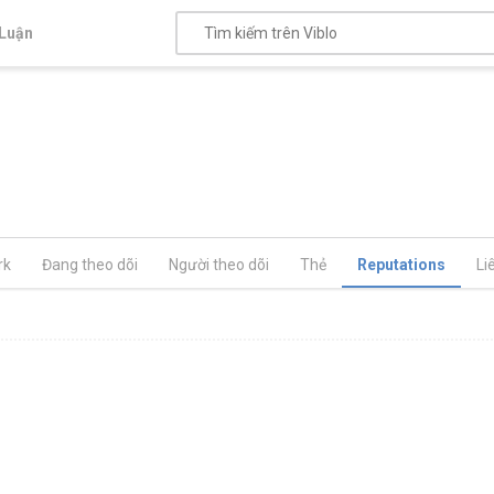
Luận
rk
Đang theo dõi
Người theo dõi
Thẻ
Reputations
Li