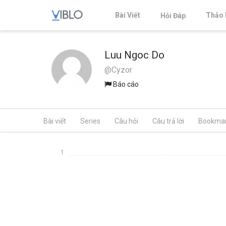
Bài Viết
Thảo 
Hỏi Đáp
Luu Ngoc Do
@Cyzor
Báo cáo
Bài viết
Series
Câu hỏi
Câu trả lời
Bookma
1