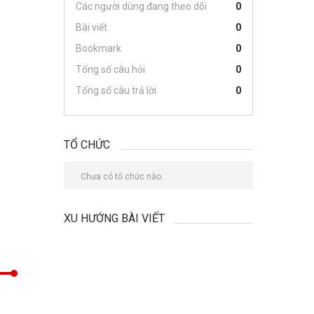
Các người dùng đang theo dõi
0
Bài viết
0
Bookmark
0
Tổng số câu hỏi
0
Tổng số câu trả lời
0
TỔ CHỨC
Chưa có tổ chức nào.
XU HƯỚNG BÀI VIẾT