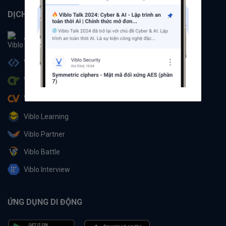
DỊCH VỤ
Viblo
Viblo Code
Viblo CTF
Viblo CV
Viblo Learning
Viblo Partner
Viblo Battle
Viblo Interview
ỨNG DỤNG DI ĐỘNG