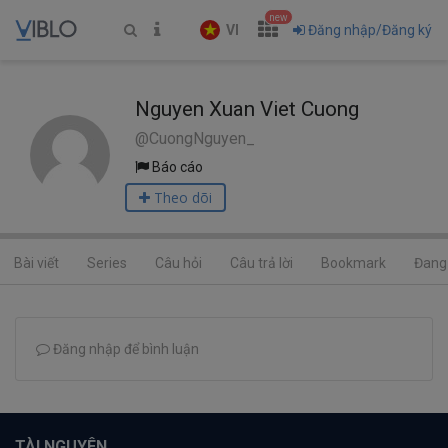
new
VI
Đăng nhập/Đăng ký
Nguyen Xuan Viet Cuong
@CuongNguyen_
Báo cáo
Theo dõi
Bài viết
Series
Câu hỏi
Câu trả lời
Bookmark
Đang 
Đăng nhập để bình luận
TÀI NGUYÊN