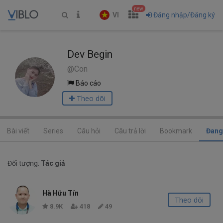
new
VI
Đăng nhập/Đăng ký
Dev Begin
@Con
Báo cáo
Theo dõi
Bài viết
Series
Câu hỏi
Câu trả lời
Bookmark
Đang
Đối tượng:
Tác giả
Hà Hữu Tín
Theo dõi
8.9K
418
49