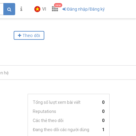
new
VI
Đăng nhập/Đăng ký
Theo dõi
ên hệ
Tổng số lượt xem bài viết
0
Reputations
0
Các thẻ theo dõi
0
Đang theo dõi các người dùng
1