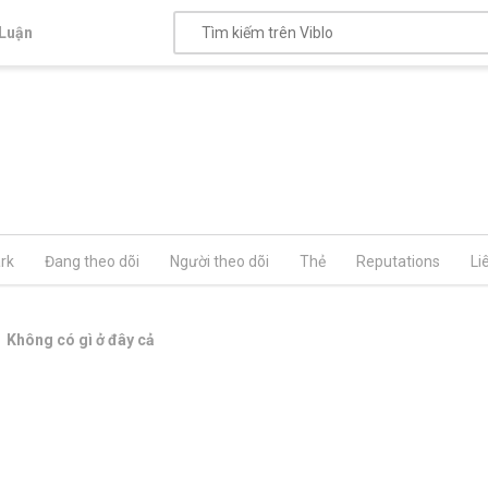
Luận
rk
Đang theo dõi
Người theo dõi
Thẻ
Reputations
Li
Không có gì ở đây cả