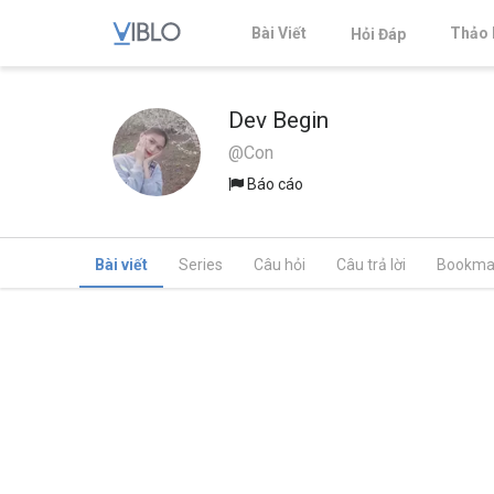
Bài Viết
Thảo 
Hỏi Đáp
Dev Begin
@Con
Báo cáo
Bài viết
Series
Câu hỏi
Câu trả lời
Bookma