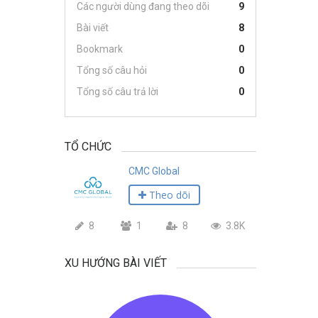
Các người dùng đang theo dõi
9
Bài viết
8
Bookmark
0
Tổng số câu hỏi
0
Tổng số câu trả lời
0
TỔ CHỨC
CMC Global
Theo dõi
8
1
8
3.8K
XU HƯỚNG BÀI VIẾT