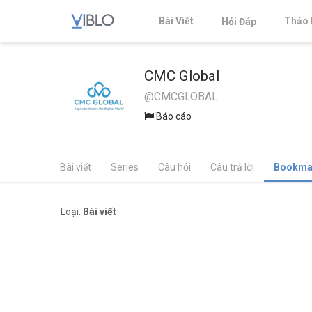
Bài Viết
Thảo 
Hỏi Đáp
CMC Global
@CMCGLOBAL
Báo cáo
Bài viết
Series
Câu hỏi
Câu trả lời
Bookma
Loại:
Bài viết