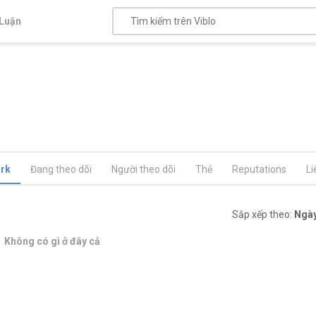
Luận
rk
Đang theo dõi
Người theo dõi
Thẻ
Reputations
Li
Sắp xếp theo:
Ngày
Không có gì ở đây cả