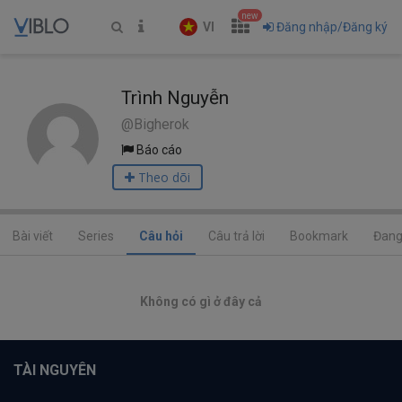
new
VI
Đăng nhập/Đăng ký
Trình Nguyễn
@Bigherok
Báo cáo
Theo dõi
Bài viết
Series
Câu hỏi
Câu trả lời
Bookmark
Đang
Không có gì ở đây cả
TÀI NGUYÊN