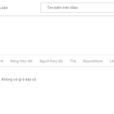
Luận
rk
Đang theo dõi
Người theo dõi
Thẻ
Reputations
Li
Không có gì ở đây cả