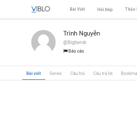
Bài Viết
Thảo 
Hỏi Đáp
Trình Nguyễn
@Bigherok
Báo cáo
Bài viết
Series
Câu hỏi
Câu trả lời
Bookma