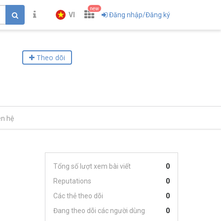
new
VI
Đăng nhập/Đăng ký
Theo dõi
ên hệ
Tổng số lượt xem bài viết
0
Reputations
0
Các thẻ theo dõi
0
Đang theo dõi các người dùng
0