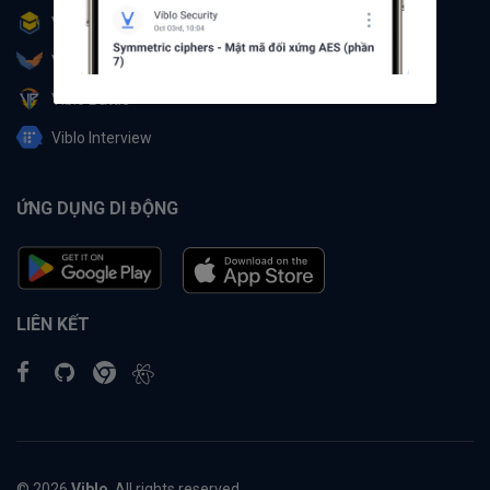
Viblo Learning
Viblo Partner
Viblo Battle
Viblo Interview
ỨNG DỤNG DI ĐỘNG
LIÊN KẾT
© 2026
Viblo
. All rights reserved.