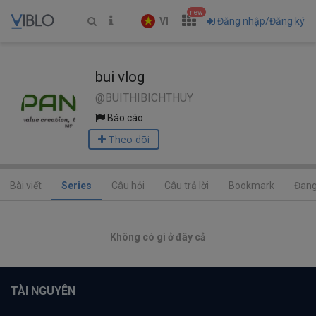
new
VI
Đăng nhập/Đăng ký
bui vlog
@BUITHIBICHTHUY
Báo cáo
Theo dõi
Bài viết
Series
Câu hỏi
Câu trả lời
Bookmark
Đang
Không có gì ở đây cả
TÀI NGUYÊN