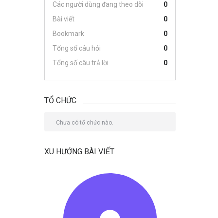
Các người dùng đang theo dõi
0
Bài viết
0
Bookmark
0
Tổng số câu hỏi
0
Tổng số câu trả lời
0
TỔ CHỨC
Chưa có tổ chức nào.
XU HƯỚNG BÀI VIẾT