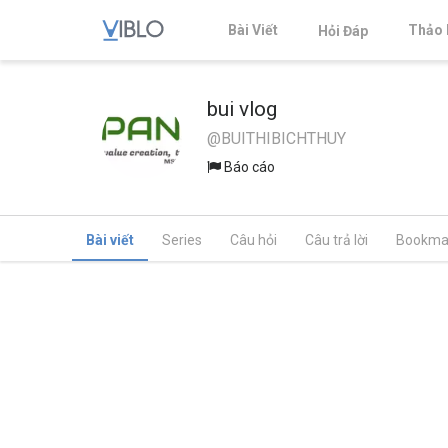
Bài Viết
Thảo 
Hỏi Đáp
bui vlog
@BUITHIBICHTHUY
Báo cáo
Bài viết
Series
Câu hỏi
Câu trả lời
Bookma