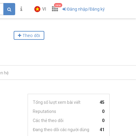
new
VI
Đăng nhập/Đăng ký
Theo dõi
ên hệ
Tổng số lượt xem bài viết
45
Reputations
0
Các thẻ theo dõi
0
Đang theo dõi các người dùng
41