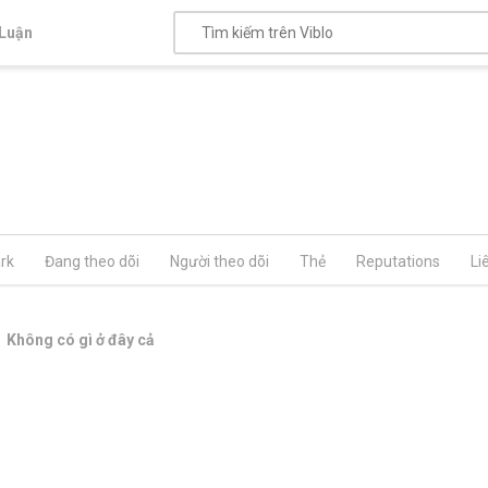
Luận
rk
Đang theo dõi
Người theo dõi
Thẻ
Reputations
Li
Không có gì ở đây cả