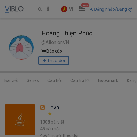
new
VI
Đăng nhập/Đăng ký
Hoàng Thiện Phúc
@AllenionVN
Báo cáo
Theo dõi
Bài viết
Series
Câu hỏi
Câu trả lời
Bookmark
Đang 
Java
1008
bài viết
45
câu hỏi
4561
người theo dõi