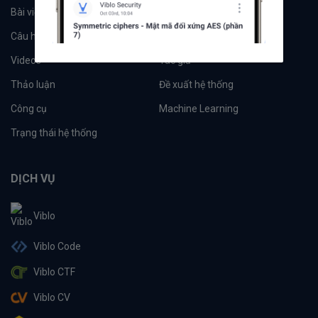
Bài viết
Tổ chức
Câu hỏi
Tags
Videos
Tác giả
Thảo luận
Đề xuất hệ thống
Công cụ
Machine Learning
Trạng thái hệ thống
DỊCH VỤ
Viblo
Viblo Code
Viblo CTF
Viblo CV