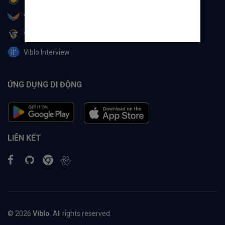
Viblo Partner
Viblo Battle
Viblo Interview
ỨNG DỤNG DI ĐỘNG
LIÊN KẾT
© 2026
Viblo
. All rights reserved.