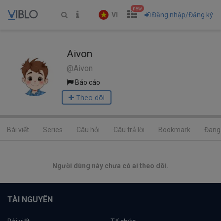
new
VI
Đăng nhập/Đăng ký
Aivon
@Aivon
Báo cáo
Theo dõi
Bài viết
Series
Câu hỏi
Câu trả lời
Bookmark
Đang 
Người dùng này chưa có ai theo dõi.
TÀI NGUYÊN