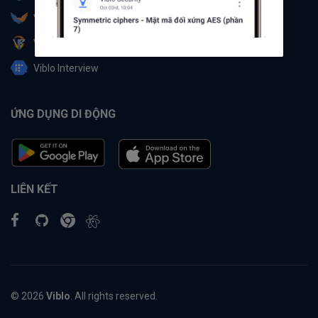
Viblo Partner
Viblo Battle
Viblo Interview
ỨNG DỤNG DI ĐỘNG
LIÊN KẾT
© 2026
Viblo
. All rights reserved.