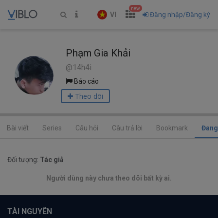
new
VI
Đăng nhập/Đăng ký
Phạm Gia Khải
@14h4i
Báo cáo
Theo dõi
Bài viết
Series
Câu hỏi
Câu trả lời
Bookmark
Đang
Đối tượng:
Tác giả
Người dùng này chưa theo dõi bất kỳ ai.
TÀI NGUYÊN