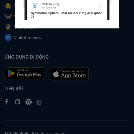
Viblo Learning
Viblo Partner
Viblo Battle
Viblo Interview
ỨNG DỤNG DI ĐỘNG
LIÊN KẾT
© 2026
Viblo
. All rights reserved.