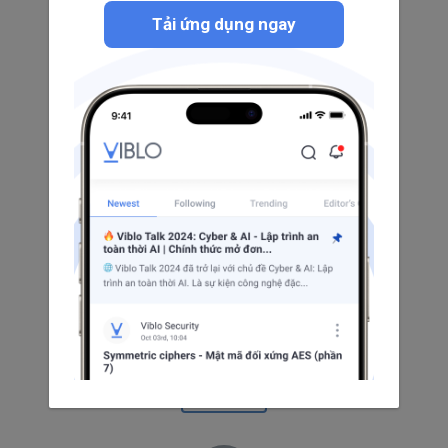
Developp Googlee
Tải ứng dụng ngay
0
0
0
Theo dõi
Dương Ngọc Sơn
2
0
0
Theo dõi
Sang Trần Văn
0
0
0
Theo dõi