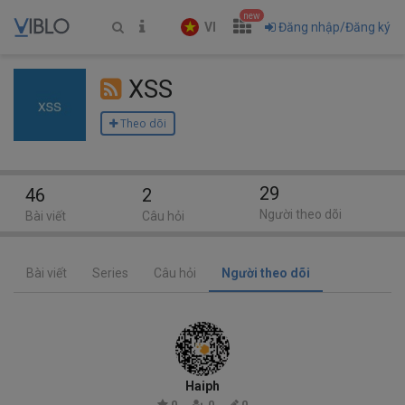
new
VI
Đăng nhập/Đăng ký
XSS
Theo dõi
29
46
2
Người theo dõi
Bài viết
Câu hỏi
Bài viết
Series
Câu hỏi
Người theo dõi
Haiph
0
0
0