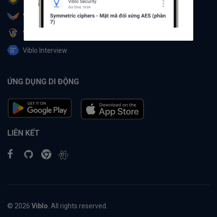
Viblo Partner
Viblo Battle
Viblo Interview
ỨNG DỤNG DI ĐỘNG
LIÊN KẾT
© 2026
Viblo
. All rights reserved.