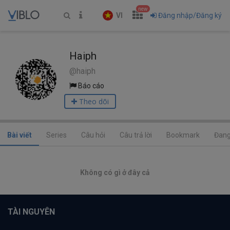
new
VI
Đăng nhập/Đăng ký
Haiph
@haiph
Báo cáo
Theo dõi
Bài viết
Series
Câu hỏi
Câu trả lời
Bookmark
Đang
Không có gì ở đây cả
TÀI NGUYÊN