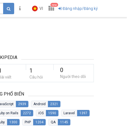
new
VI
Đăng nhập/Đăng ký
KIPEDIA
0
1
1
Người theo dõi
Bài viết
Câu hỏi
G PHỔ BIẾN
avaScript
2939
Android
2321
uby on Rails
2272
iOS
1590
Laravel
1397
uby
1300
PHP
1204
QA
1145