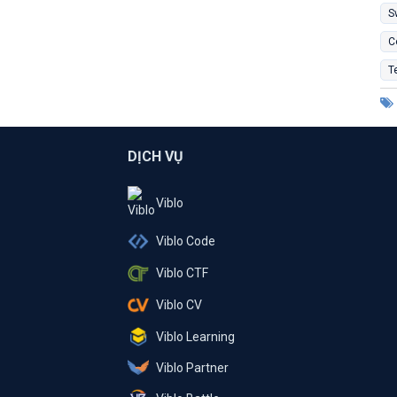
S
C
T
DỊCH VỤ
Viblo
Viblo Code
Viblo CTF
Viblo CV
Viblo Learning
Viblo Partner