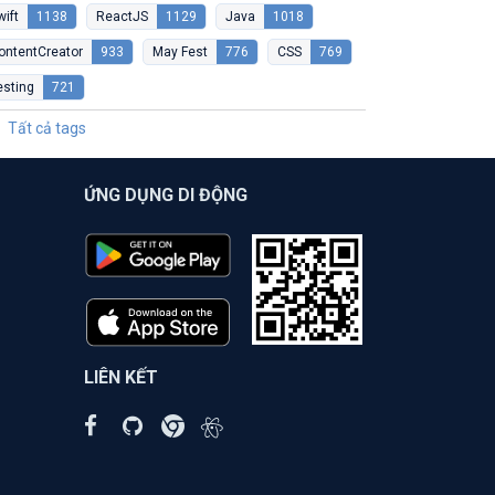
wift
1138
ReactJS
1129
Java
1018
ontentCreator
933
May Fest
776
CSS
769
esting
721
Tất cả tags
ỨNG DỤNG DI ĐỘNG
LIÊN KẾT