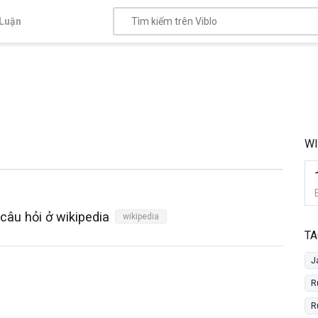
Luận
WI
câu hỏi ở wikipedia
wikipedia
TA
J
R
R