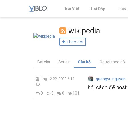
Bài Viết
Thảo 
Hỏi Đáp
wikipedia
Theo dõi
Bài viết
Series
Câu hỏi
Người theo dõi
thg 12 22, 2022 6:14
quangvu nguyen
SA
hỏi cách để post 
-3
0
0
101