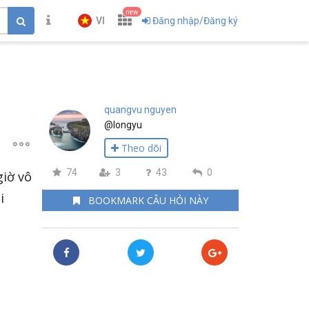
new
VI
Đăng nhập/Đăng ký
quangvu nguyen
@longyu
Theo dõi
74
3
43
0
giờ vô
i
BOOKMARK CÂU HỎI NÀY