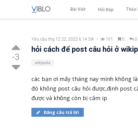
Bài Viết
Thảo 
Hỏi Đáp
Yêu cầu thg 12 22, 2022 6:14 SA
•
101
0
0
hỏi cách để post câu hỏi ở wiki
-3
wikipedia
các bạn ơi mấy tháng nay mình không là
đó không post câu hỏi được,định post câu
được và không còn bị cấm ip
Đăng câu trả lời