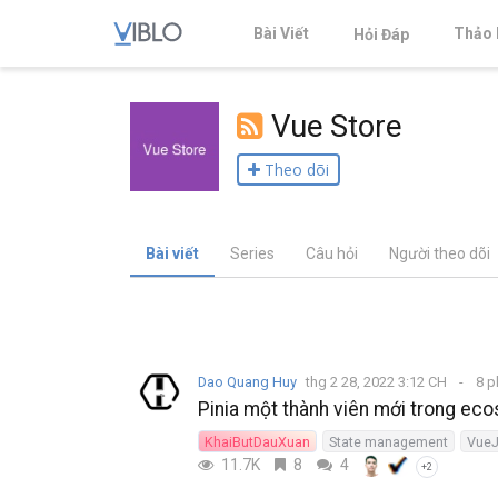
Bài Viết
Thảo 
Hỏi Đáp
Vue Store
Theo dõi
Bài viết
Series
Câu hỏi
Người theo dõi
Dao Quang Huy
thg 2 28, 2022 3:12 CH
8 p
Pinia một thành viên mới trong e
KhaiButDauXuan
State management
Vue
11.7K
8
4
+2