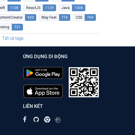
wift
1138
ReactJS
1129
Java
1008
ontentCreator
933
May Fest
776
CSS
769
esting
721
Tất cả tags
ỨNG DỤNG DI ĐỘNG
LIÊN KẾT