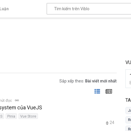
Luận
VU
Sắp xếp theo:
Bài viết mới nhất
TA
hút đọc
cosystem của VueJS
J
JS
Pinia
Vue Store
R
24
R