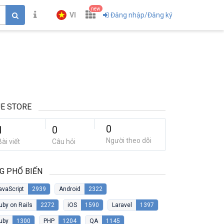
new
VI
Đăng nhập/Đăng ký
E STORE
0
1
0
Người theo dõi
Bài viết
Câu hỏi
G PHỔ BIẾN
avaScript
2939
Android
2322
uby on Rails
2272
iOS
1590
Laravel
1397
uby
1300
PHP
1204
QA
1145