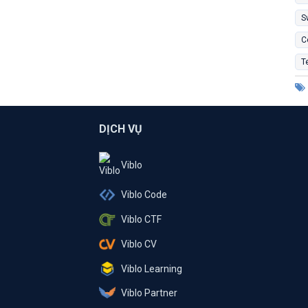
S
C
T
DỊCH VỤ
Viblo
Viblo Code
Viblo CTF
Viblo CV
Viblo Learning
Viblo Partner