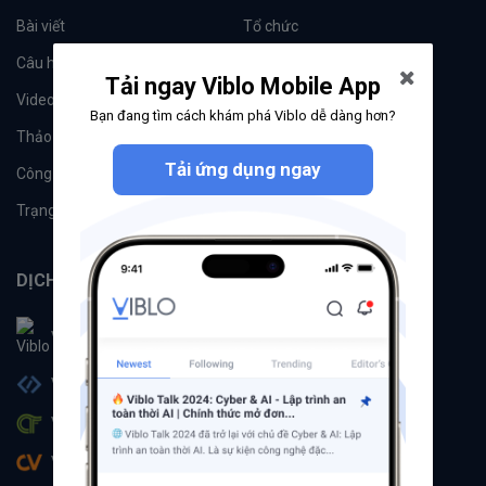
Bài viết
Tổ chức
Câu hỏi
Tags
Tải ngay Viblo Mobile App
Videos
Tác giả
Bạn đang tìm cách khám phá Viblo dễ dàng hơn?
Thảo luận
Đề xuất hệ thống
Tải ứng dụng ngay
Công cụ
Machine Learning
Trạng thái hệ thống
DỊCH VỤ
Viblo
Viblo Code
Viblo CTF
Viblo CV