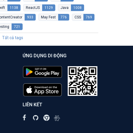
wift
1138
ReactJS
1129
Java
1008
ontentCreator
933
May Fest
776
CSS
769
esting
721
Tất cả tags
ỨNG DỤNG DI ĐỘNG
LIÊN KẾT