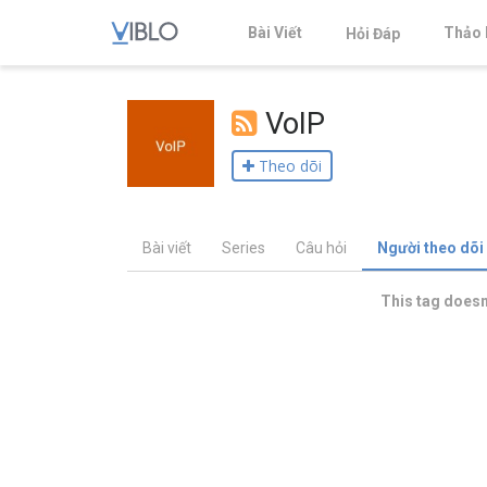
Bài Viết
Thảo 
Hỏi Đáp
VoIP
Theo dõi
Bài viết
Series
Câu hỏi
Người theo dõi
This tag doesn'