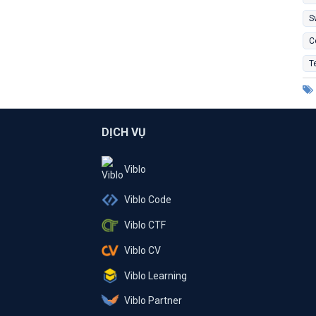
S
C
T
DỊCH VỤ
Viblo
Viblo Code
Viblo CTF
Viblo CV
Viblo Learning
Viblo Partner