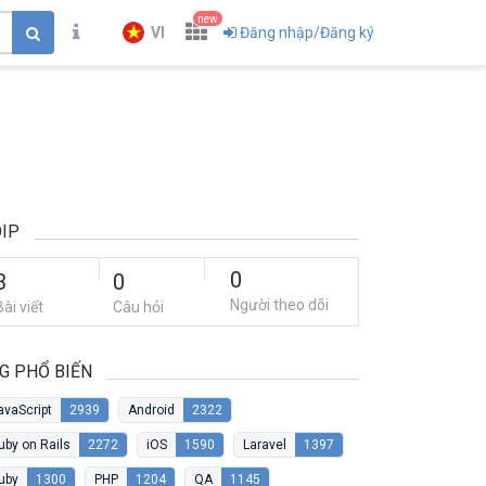
new
VI
Đăng nhập/Đăng ký
IP
0
3
0
Người theo dõi
Bài viết
Câu hỏi
G PHỔ BIẾN
avaScript
2939
Android
2322
uby on Rails
2272
iOS
1590
Laravel
1397
uby
1300
PHP
1204
QA
1145