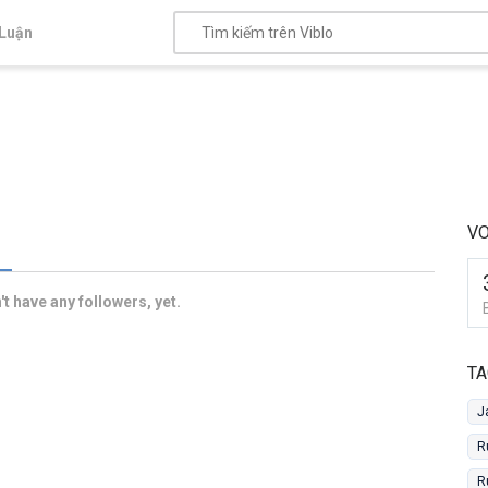
Luận
VO
t have any followers, yet.
TA
J
R
R