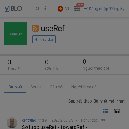
new
VI
Đăng nhập/Đăng ký
useRef
Theo dõi
0
3
0
Người theo dõi
Bài viết
Câu hỏi
Bài viết
Series
Câu hỏi
Người theo dõi
Sắp xếp theo:
Bài viết mới nhất
kentrung
thg 9 1, 2023 2:00 SA
1 phút đọc
Sơ lược useRef - fowardRef -