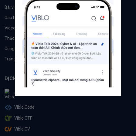
Bài viết
Tổ chức
Câu hỏi
Tags
Videos
Tác giả
Thảo luận
Đề xuất hệ thống
Công cụ
Machine Learning
Trạng thái hệ thống
DỊCH VỤ
Viblo
Viblo Code
Viblo CTF
Viblo CV