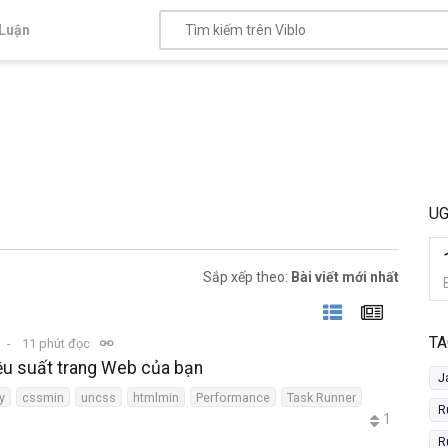
Luận
UG
Sắp xếp theo:
Bài viết mới nhất
TA
11 phút đọc
iệu suất trang Web của bạn
J
y
cssmin
uncss
htmlmin
Performance
Task Runner
R
1
R