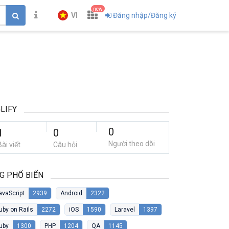
new
VI
Đăng nhập/Đăng ký
LIFY
0
1
0
Người theo dõi
Bài viết
Câu hỏi
G PHỔ BIẾN
avaScript
2939
Android
2322
uby on Rails
2272
iOS
1590
Laravel
1397
uby
1300
PHP
1204
QA
1145