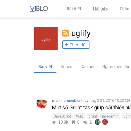
Bài Viết
Thảo 
Hỏi Đáp
uglify
Theo dõi
Bài viết
Series
Câu hỏi
Người theo dõi
manhhomienbienthuy
thg 3 21, 2016 10:23 CH
Một số Grunt task giúp cải thiện h
JavaScript
Web
grunt
imagemin
uglif
13.8K
8
2