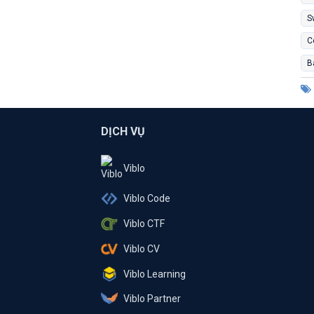
S
C
B
DỊCH VỤ
Viblo
Viblo Code
Viblo CTF
Viblo CV
Viblo Learning
Viblo Partner