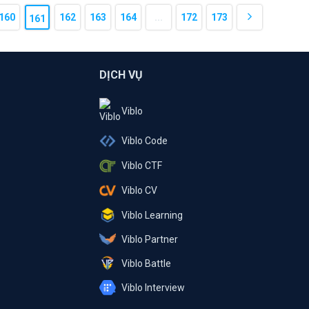
160
162
163
164
...
172
173
161
DỊCH VỤ
Viblo
Viblo Code
Viblo CTF
Viblo CV
Viblo Learning
Viblo Partner
Viblo Battle
Viblo Interview