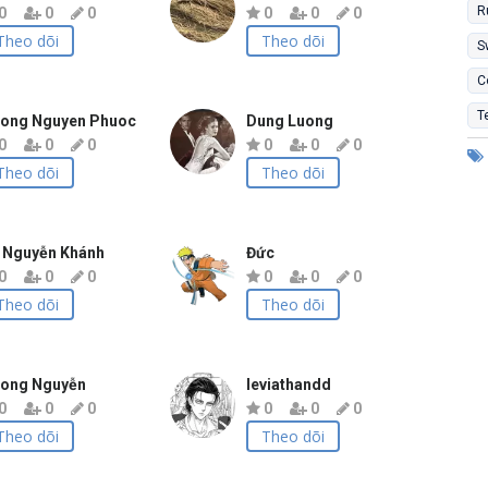
R
0
0
0
0
0
0
Theo dõi
Theo dõi
S
C
T
ong Nguyen Phuoc
Dung Luong
0
0
0
0
0
0
Theo dõi
Theo dõi
 Nguyễn Khánh
Đức
0
0
0
0
0
0
Theo dõi
Theo dõi
ong Nguyễn
leviathandd
0
0
0
0
0
0
Theo dõi
Theo dõi