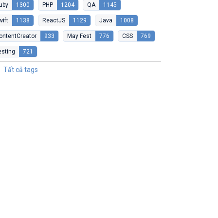
uby
1300
PHP
1204
QA
1145
wift
1138
ReactJS
1129
Java
1008
ontentCreator
933
May Fest
776
CSS
769
esting
721
Tất cả tags