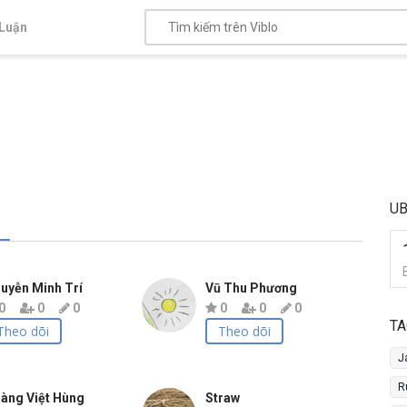
Luận
U
uyễn Minh Trí
Vū Thu Phương
0
0
0
0
0
0
TA
Theo dõi
Theo dõi
J
R
àng Việt Hùng
Straw