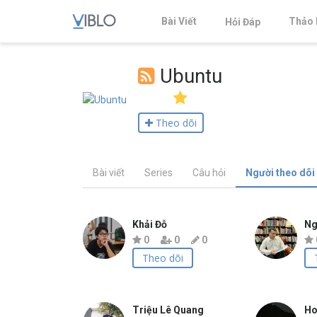
Bài Viết
Thảo 
Hỏi Đáp
Ubuntu
Theo dõi
Bài viết
Series
Câu hỏi
Người theo dõi
Khải Đỗ
Ng
0
0
0
Theo dõi
Triệu Lê Quang
Ho