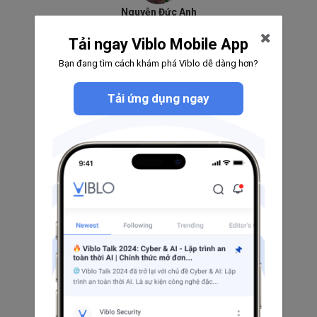
Nguyễn Đức Anh
0
0
0
Tải ngay Viblo Mobile App
Theo dõi
Bạn đang tìm cách khám phá Viblo dễ dàng hơn?
Tải ứng dụng ngay
Nguyen Dinh Dat
0
0
0
Theo dõi
Lilly Ng
0
0
0
Theo dõi