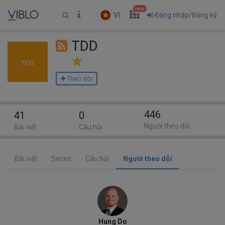
new
VI
Đăng nhập/Đăng ký
TDD
Theo dõi
446
41
0
Người theo dõi
Bài viết
Câu hỏi
Bài viết
Series
Câu hỏi
Người theo dõi
Hung Do