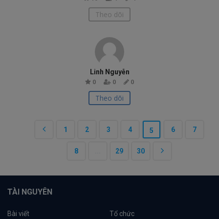
Theo dõi
Linh Nguyễn
0
0
0
Theo dõi
1
2
3
4
6
7
5
8
...
29
30
TÀI NGUYÊN
Bài viết
Tổ chức