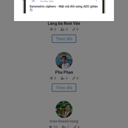
Làng Đá Ninh Vân
0
0
0
Theo dõi
Phu Phan
0
0
0
Theo dõi
tran thanh tung
10
1
4