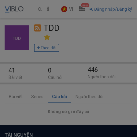
new
VI
Đăng nhập/Đăng ký
TDD
Theo dõi
446
41
0
Người theo dõi
Bài viết
Câu hỏi
Bài viết
Series
Câu hỏi
Người theo dõi
Không có gì ở đây cả
TÀI NGUYÊN