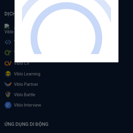
DỊCH VỤ
Viblo
Viblo Code
Viblo CTF
Viblo CV
Viblo Learning
Viblo Partner
Viblo Battle
Viblo Interview
ỨNG DỤNG DI ĐỘNG