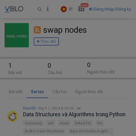
new
VI
Đăng nhập/Đăng ký
swap nodes
Theo dõi
0
1
0
Người theo dõi
Bài viết
Câu hỏi
Bài viết
Series
Câu hỏi
Người theo dõi
thavrith
thg 9 1, 2024 8:18 CH
Data Structures và Algorithms trong Python
Dictionary
set
stack
linked list
list
Built-in Data Structures
data structures in python