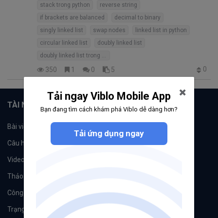
stack trong python
reverse string
if brackets are balanced
decimal to binary
singly linked list
swap nodes
linked list in python
circular linked list
doubly linked list
doubly linked list trong python
0
350
1
0
5
Tải ngay Viblo Mobile App
TÀI NGUYÊN
Bạn đang tìm cách khám phá Viblo dễ dàng hơn?
Bài viết
Tổ chức
Tải ứng dụng ngay
Câu hỏi
Tags
Videos
Tác giả
Thảo luận
Đề xuất hệ thống
Công cụ
Machine Learning
Trạng thái hệ thống